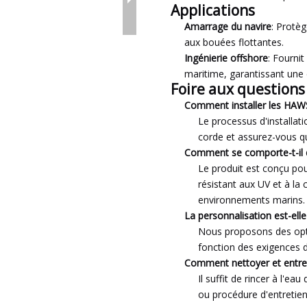
Applications
Amarrage du navire
: Protè
aux bouées flottantes.
Ingénierie offshore
: Fourni
maritime, garantissant une 
Foire aux questions
Comment installer les H
Le processus d'installati
corde et assurez-vous qu'
Comment se comporte-t-il 
Le produit est conçu po
résistant aux UV et à la 
environnements marins.
La personnalisation est-elle
Nous proposons des opti
fonction des exigences d
Comment nettoyer et entr
Il suffit de rincer à l'ea
ou procédure d'entretien