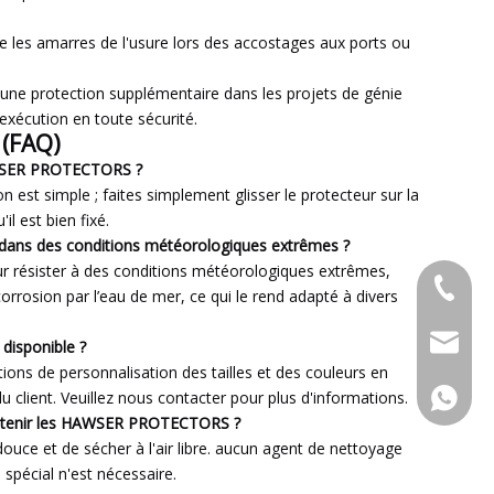
ge les amarres de l'usure lors des accostages aux ports ou
t une protection supplémentaire dans les projets de génie
exécution en toute sécurité.
 (FAQ)
AWSER PROTECTORS ?
on est simple ; faites simplement glisser le protecteur sur la
il est bien fixé.
dans des conditions météorologiques extrêmes ?
ur résister à des conditions météorologiques extrêmes,
+86-053
corrosion par l’eau de mer, ce qui le rend adapté à divers
admin@x
 disponible ?
ons de personnalisation des tailles et des couleurs en
+86-15
u client. Veuillez nous contacter pour plus d'informations.
etenir les HAWSER PROTECTORS ?
u douce et de sécher à l'air libre. aucun agent de nettoyage
 spécial n'est nécessaire.