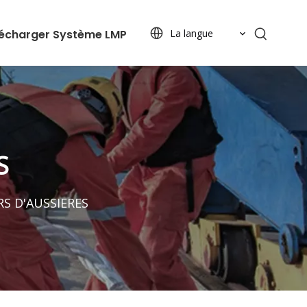
lécharger
Système LMP
La langue
S
S D'AUSSIERES