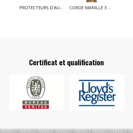
LIGNE DE RÉCUPÉRATION DE CORDE EN NYLON
PROTECTEURS D'AUSSIERES
CORDE MANILLE 3 BRINS
ÉCHE
Certificat et qualification