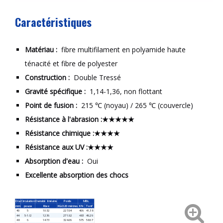
Caractéristiques
Matériau :
fibre multifilament en polyamide haute
ténacité et fibre de polyester
Construction :
Double Tressé
Gravité spécifique :
1,14-1,36, non flottant
Point de fusion :
215 ℃ (noyau) / 265 ℃ (couvercle)
Résistance à l'abrasion :★★★★★
Résistance chimique :★★★★
Résistance aux UV :★★★★
Absorption d'eau :
Oui
Excellente absorption des chocs
Dia
Circulation
Densité
linéaire
Poids
MBL
mm
pouce
Ktex
KG/220 mètres
KN
Tonf
40
5
1032
227.04
406
41.38
44
5-1/2
1236
271.92
483
49.29
48
6
1473
324.06
575
58.67