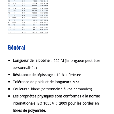
56
7
2009
441.98
795
81.12
60
7-1/2
2297
505.34
900
91.84
64
8
2616
575.52
1035
105.61
68
8-1/2
2962
651.62
1142
116.58
70
8-3/4
3135
689.37
1196
122.06
72
9
3309
727.32
1250
127.55
80
10
4089
899.58
1545
157.65
84
10-1/2
4627
992.45
1704
173.84
88
11
4954
1089.88
1870
190.82
92
11-1/2
5295
1164.94
2006
204.72
96
12
5892
1296.24
2240
228.57
104
13
6911
1520.42
2670
272.45
112
14
8024
1765.28
3070
313.27
120
15
9198
2023.56
3500
357.14
Général
Longueur de la bobine :
220 M (la longueur peut être
personnalisée)
Résistance de l'épissage :
10 % inférieure
Tolérance de poids et de longueur :
5 %
Couleurs :
blanc (personnalisé à vos demandes)
Les propriétés physiques sont conformes à la norme
internationale ISO 10554 ： 2009 pour les cordes en
fibres de polyamide.