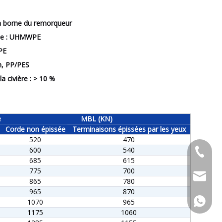
 la borne du remorqueur
ipale : UHMWPE
PE
on, PP/PES
a civière : > 10 %
e
MBL (KN)
Corde non épissée
Terminaisons épissées par les yeux
520
470
600
540
+86-053
685
615
775
700
admin@x
865
780
965
870
+86-15
1070
965
1175
1060