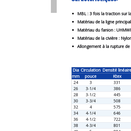
MBL : 3 fois la traction sur
Matériau de la ligne princ
Matériau du fanion : UHMW
Matériau de la civière : Nyl
Allongement à la rupture de l
Dia
Circulation
Densité linéair
mm
pouce
Ktex
24
3
331
26
3-1/4
386
28
3-1/2
445
30
3-3/4
508
32
4
575
34
4-1/4
646
36
4-1/2
722
38
4-3/4
801