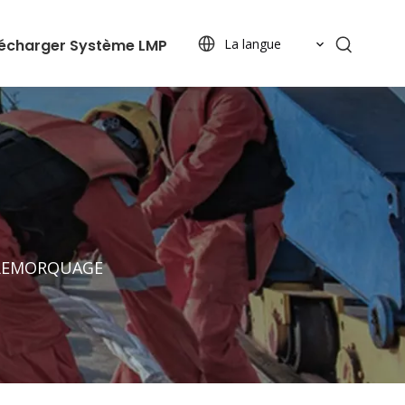
lécharger
Système LMP
La langue
 REMORQUAGE