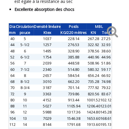
est égale à la résistance au sec
Excellente absorption des chocs
Dia
Circulation
Densité
linéaire
Poids
MBL
mm
pouce
Ktex
KG/220 mètres
KN
Tonf
40
5
1037
228.14
267.28
27.25
44
5-1/2
1257
276.53
322.92
32.93
48
6
1495
328.90
378.56
38.60
52
6-1/2
1754
385.88
440.96
44.96
56
7
2039
448.58
508.96
51.86
60
7-1/2
2340
514.80
580.32
59.17
64
8
2657
584.54
656.24
66.92
68
8-1/2
3010
662.20
735.28
74.98
70
8-3/4
3187
701.14
777.92
79.32
72
9
3363
739.86
820.56
83.67
80
10
4152
913.44
1001.52
102.12
88
11
5027
1105.94
1206.40
123.01
96
12
5988
1317.36
1424.80
145.28
104
13
7029
1546.38
1653.60
168.61
112
14
8144
1791.68
1913.60
195.13