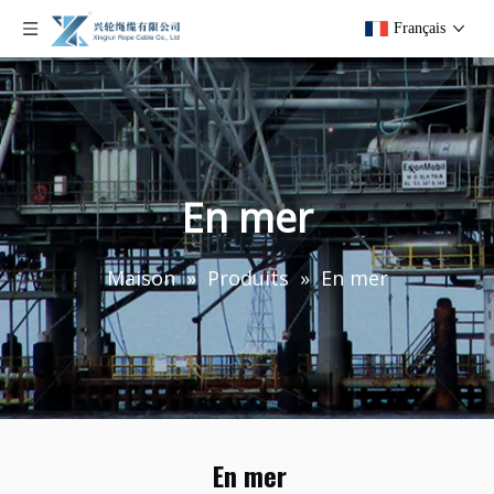
Français
En mer
Maison
»
Produits
»
En mer
En mer