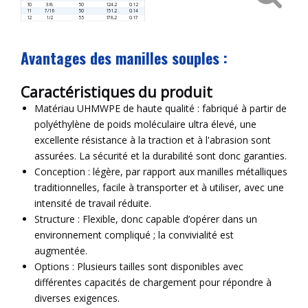
10
3/8
50
124.2
0.12
11
7/16
50
151.2
0.14
12
1/2
55
178.2
0.17
Avantages des manilles souples :
Caractéristiques du produit
Matériau UHMWPE de haute qualité : fabriqué à partir de
polyéthylène de poids moléculaire ultra élevé, une
excellente résistance à la traction et à l'abrasion sont
assurées. La sécurité et la durabilité sont donc garanties.
Conception : légère, par rapport aux manilles métalliques
traditionnelles, facile à transporter et à utiliser, avec une
intensité de travail réduite.
Structure : Flexible, donc capable d’opérer dans un
environnement compliqué ; la convivialité est
augmentée.
Options : Plusieurs tailles sont disponibles avec
différentes capacités de chargement pour répondre à
diverses exigences.