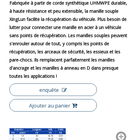
Fabriquée à partir de corde synthétique UHMWPE durable,
à haute résistance et peu extensible, la manille souple
XingLun facilite la récupération du véhicule. Plus besoin de
lutter pour connecter une manille en acier à un véhicule
sans points de récupération. Les manilles souples peuvent
s'enrouler autour de tout, y compris les points de
récupération, les arceaux de sécurité, les essieux et les
pare-chocs. Ils remplacent parfaitement les manilles
d'ancrage et les manilles à anneau en D dans presque
toutes les applications !
enquête
Ajouter au panier
Diamètre
Longueur
MBL
Poids
mm
pouce
cm
KN
KG
6
1/4
40
44.55
0.05
8
5/16
40
79.25
0.08