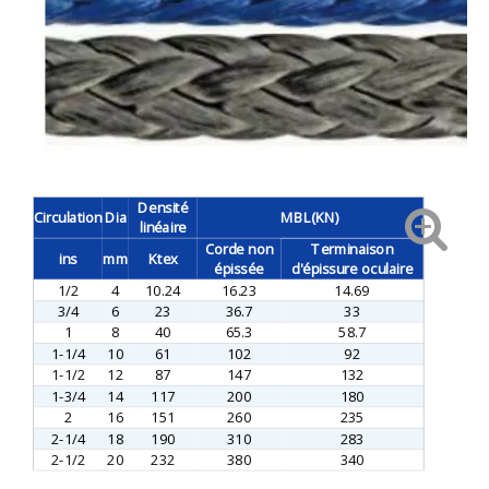
Densité
Circulation
Dia
MBL(KN)
linéaire
Corde non
Terminaison
ins
mm
Ktex
épissée
d'épissure oculaire
1/2
4
10.24
16.23
14.69
3/4
6
23
36.7
33
1
8
40
65.3
58.7
1-1/4
10
61
102
92
1-1/2
12
87
147
132
1-3/4
14
117
200
180
2
16
151
260
235
2-1/4
18
190
310
283
2-1/2
20
232
380
340