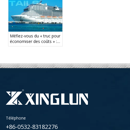
Méfiez-vous du « truc pour
économiser des coûts » :
une queue d'amarrage plus
faible peut créer des
risques cachés pour la
sécurité
Téléphone
+86-0532-83182276