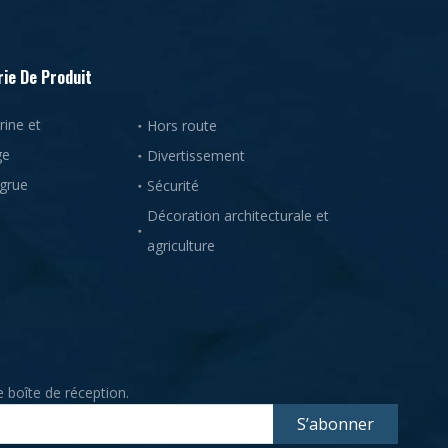
ie De Produit
ine et
Hors route
ge
Divertissement
 grue
Sécurité
Décoration architecturale et
agriculture
 boîte de réception.
S’abonner