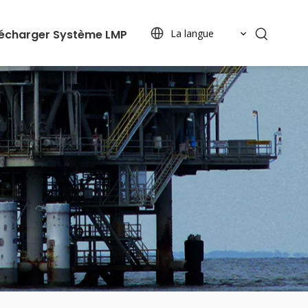
lécharger
Système LMP
La langue