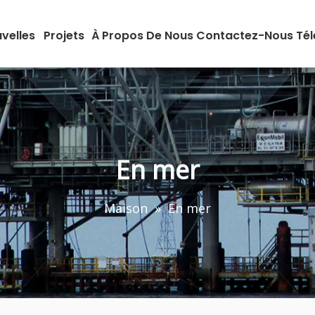
velles
Projets
À Propos De Nous
Contactez-Nous
Té
En mer
Maison
»
En mer