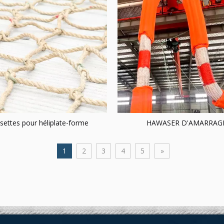
settes pour héliplate-forme
HAWASER D'AMARRAG
1
2
3
4
5
»