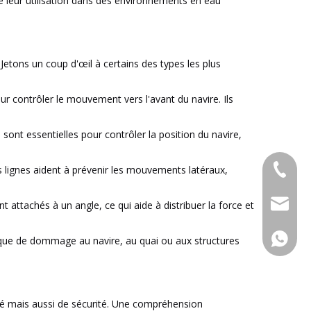
e leur utilisation dans des environnements en eau
Jetons un coup d'œil à certains des types les plus
pour contrôler le mouvement vers l'avant du navire. Ils
s sont essentielles pour contrôler la position du navire,
+86-053
lignes aident à prévenir les mouvements latéraux,
admin@x
 attachés à un angle, ce qui aide à distribuer la force et
+86-15
risque de dommage au navire, au quai ou aux structures
rté mais aussi de sécurité. Une compréhension