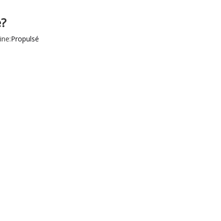
e?
ne:
Propulsé