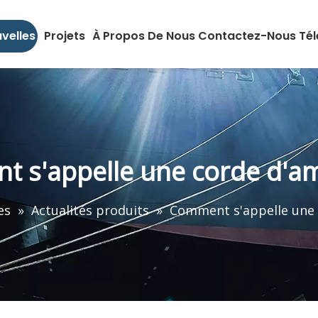
velles
Projets
À Propos De Nous
Contactez-Nous
Té
 s'appelle une corde d'a
es
»
Actualités produits
»
Comment s'appelle une 