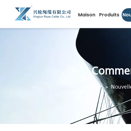
Maison
Produits
Nou
Comment
Maison
»
Nouvell