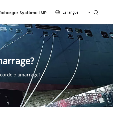
lécharger
Système LMP
La langue
marrage?
corde d'amarrage?