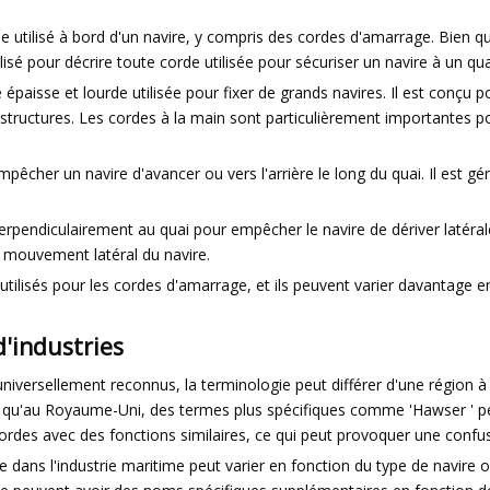
rde utilisé à bord d'un navire, y compris des cordes d'amarrage. Bien q
lisé pour décrire toute corde utilisée pour sécuriser un navire à un qua
isse et lourde utilisée pour fixer de grands navires. Il est conçu pou
res structures. Les cordes à la main sont particulièrement importantes 
empêcher un navire d'avancer ou vers l'arrière le long du quai. Il est 
pendiculairement au quai pour empêcher le navire de dériver latérale
t mouvement latéral du navire.
tilisés pour les cordes d'amarrage, et ils peuvent varier davantage en
d'industries
ersellement reconnus, la terminologie peut différer d'une région à l'a
dis qu'au Royaume-Uni, des termes plus spécifiques comme 'Hawser ' 
ordes avec des fonctions similaires, ce qui peut provoquer une confus
sée dans l'industrie maritime peut varier en fonction du type de navi