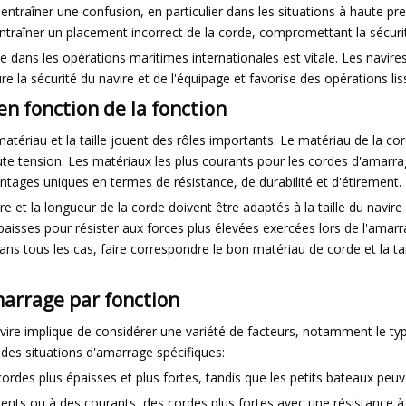
ntraîner une confusion, en particulier dans les situations à haute p
ntraîner un placement incorrect de la corde, compromettant la sécurit
ogie dans les opérations maritimes internationales est vitale. Les navi
re la sécurité du navire et de l'équipage et favorise des opérations li
en fonction de la fonction
matériau et la taille jouent des rôles importants. Le matériau de la co
aute tension. Les matériaux les plus courants pour les cordes d'amarra
ntages uniques en termes de résistance, de durabilité et d'étirement.
re et la longueur de la corde doivent être adaptés à la taille du navir
isses pour résister aux forces plus élevées exercées lors de l'amarra
ns tous les cas, faire correspondre le bon matériau de corde et la tai
marrage par fonction
vire implique de considérer une variété de facteurs, notamment le type
 des situations d'amarrage spécifiques:
 cordes plus épaisses et plus fortes, tandis que les petits bateaux pe
olents ou à des courants, des cordes plus fortes avec une résistance à 