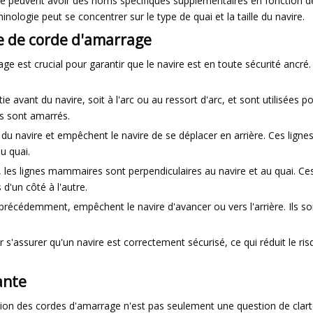
ge peuvent avoir des noms spécifiques supplémentaires en fonction d
nologie peut se concentrer sur le type de quai et la taille du navire.
e de corde d'amarrage
 est crucial pour garantir que le navire est en toute sécurité ancré. 
tie avant du navire, soit à l'arc ou au ressort d'arc, et sont utilisées 
ls sont amarrés.
re du navire et empêchent le navire de se déplacer en arrière. Ces ligne
du quai.
 lignes mammaires sont perpendiculaires au navire et au quai. Ces 
 d'un côté à l'autre.
précédemment, empêchent le navire d'avancer ou vers l'arrière. Ils sont
r s'assurer qu'un navire est correctement sécurisé, ce qui réduit le 
ante
cussion des cordes d'amarrage n'est pas seulement une question de cla