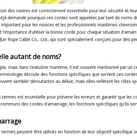
ion des navires est correctement essentielle pour leur sécurité et leur
s déjà demandé pourquoi ces cordes sont appelées par tant de noms d
t important pour les novices et les professionnels maritimes chevronn
s et l'importance d'utiliser la bonne corde pour chaque situation d'am
nglun Rope Cable Co., Ltd., qui sont spécialement conçues pour des p
elle autant de noms?
, mais dans l'industrie maritime, il est souvent mentionné par un cer
 de terminologie découle des fonctions spécifiques que servent ces corde
 peuvent sembler déroutantes au début, mais elles reflètent les rôles s
ermes est essentielle pour prévenir les erreurs et garantir que les co
communs des cordes d'amarrage, les fonctions spécifiques qu'ils serv
marrage
termes peuvent être utilisés en fonction de leur objectif spécifique o