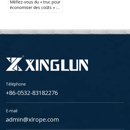
Méfiez-vous du « truc pour
économiser des coûts » :
une queue d'amarrage plus
faible peut créer des
risques cachés pour la
sécurité
Téléphone
+86-0532-83182276
E-mail
admin@xlrope.com