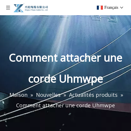
Français
Comment attacher une
corde Uhmwpe
Maison
»
Nouvelles
»
Actualités produits
»
Comment attacher une corde Uhmwpe