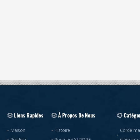
Liens Rapides
À Propos De Nous
Catégor
Maison
Histoire
Corde mar
Produits
Pourquoi XLROPE
d'amarra