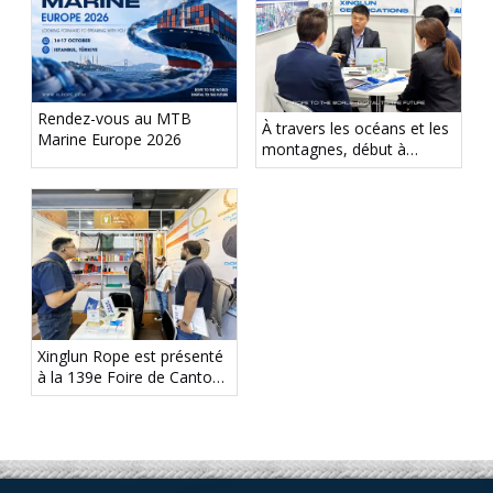
Rendez-vous au MTB
À travers les océans et les
Marine Europe 2026
montagnes, début à
Tokyo ! La corde Xinglun
apparaît en mer Japon
2026
Xinglun Rope est présenté
à la 139e Foire de Canton,
un portefeuille de produits
diversifié attire une forte
attention