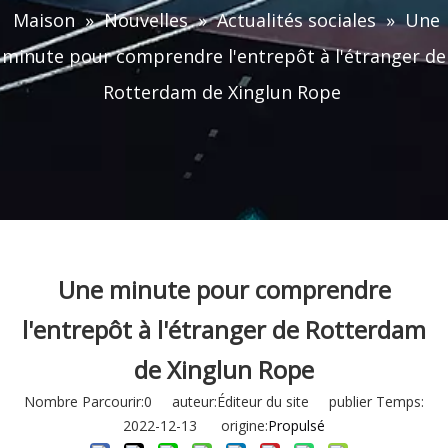
Maison
»
Nouvelles
»
Actualités sociales
»
Une
minute pour comprendre l'entrepôt à l'étranger de
Rotterdam de Xinglun Rope
Une minute pour comprendre
l'entrepôt à l'étranger de Rotterdam
de Xinglun Rope
Nombre Parcourir:
0
auteur:Éditeur du site publier Temps:
2022-12-13 origine:
Propulsé