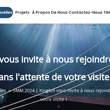
velles
Projets
À Propos De Nous
Contactez-Nous
Té
ous invite à nous rejoindre
ans l'attente de votre visit
les
»
SMM 2024 | Xinglun vous invite à nous rejoind
votre visite！