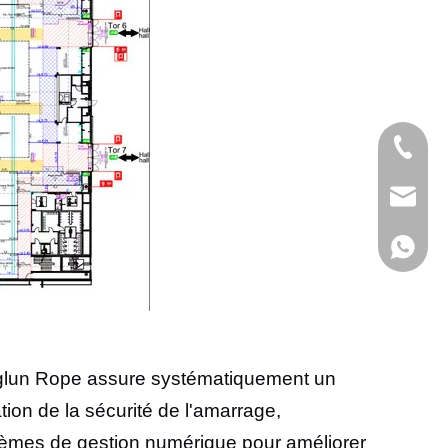
+86-053
admin@x
+86-15
inglun Rope assure systématiquement un
tion de la sécurité de l'amarrage,
systèmes de gestion numérique pour améliorer