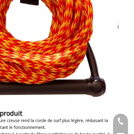
 produit
ture creuse rend la corde de surf plus légère, réduisant la
+86-053
litant le fonctionnement.