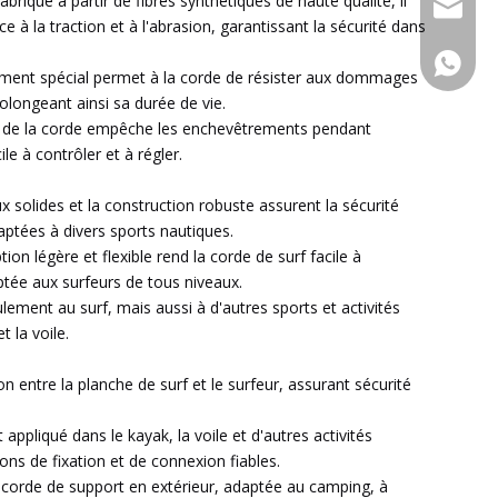
Fabriqué à partir de fibres synthétiques de haute qualité, il
admin@x
ce à la traction et à l'abrasion, garantissant la sécurité dans
+86-15
tement spécial permet à la corde de résister aux dommages
olongeant ainsi sa durée de vie.
lité de la corde empêche les enchevêtrements pendant
cile à contrôler et à régler.
x solides et la construction robuste assurent la sécurité
daptées à divers sports nautiques.
tion légère et flexible rend la corde de surf facile à
aptée aux surfeurs de tous niveaux.
lement au surf, mais aussi à d'autres sports et activités
 la voile.
n entre la planche de surf et le surfeur, assurant sécurité
appliqué dans le kayak, la voile et d'autres activités
ons de fixation et de connexion fiables.
e corde de support en extérieur, adaptée au camping, à