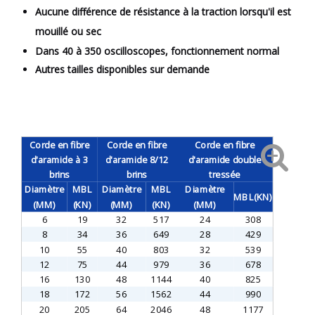
Aucune différence de résistance à la traction lorsqu'il est
mouillé ou sec
Dans 40 à 350 oscilloscopes, fonctionnement normal
Autres tailles disponibles sur demande
Corde en fibre
Corde en fibre
Corde en fibre
d'aramide à 3
d'aramide 8/12
d'aramide double
brins
brins
tressée
Diamètre
MBL
Diamètre
MBL
Diamètre
MBL(KN)
(MM)
(KN)
(MM)
(KN)
(MM)
6
19
32
517
24
308
8
34
36
649
28
429
10
55
40
803
32
539
12
75
44
979
36
678
16
130
48
1144
40
825
18
172
56
1562
44
990
20
205
64
2046
48
1177